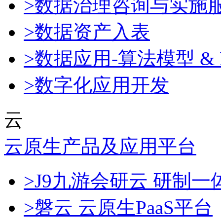
>数据治理咨询与实施
>数据资产入表
>数据应用-算法模型 & 
>数字化应用开发
云
云原生产品及应用平台
>J9九游会研云 研制
>磐云 云原生PaaS平台