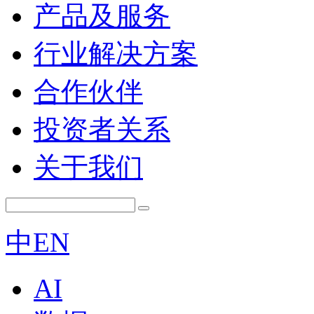
产品及服务
行业解决方案
合作伙伴
投资者关系
关于我们
中
EN
AI