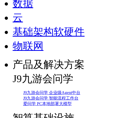
数据
云
基础架构软硬件
物联网
产品及解决方案
J9九游会问学
J9九游会问学 企业级Agent中台
J9九游会问学 智能流程工作台
爱问学 PC本地部署大模型
智算基础设施