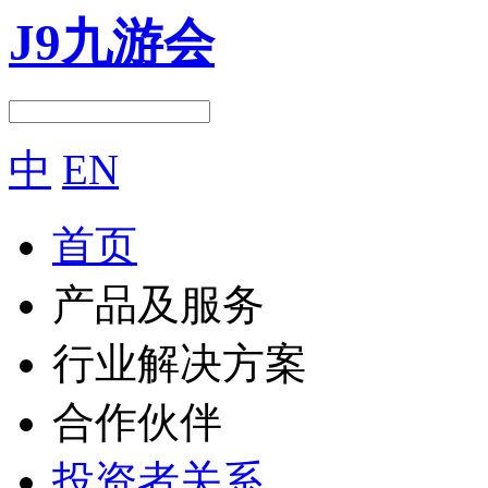
J9九游会
中
EN
首页
产品及服务
行业解决方案
合作伙伴
投资者关系