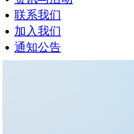
联系我们
加入我们
通知公告