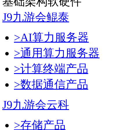
基础架构软硬件
J9九游会鲲泰
>AI算力服务器
>通用算力服务器
>计算终端产品
>数据通信产品
J9九游会云科
>存储产品