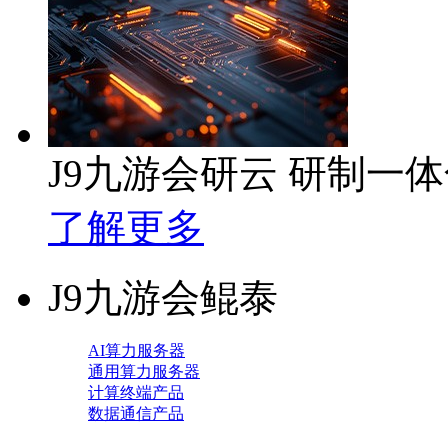
J9九游会研云 研制一
了解更多
J9九游会鲲泰
AI算力服务器
通用算力服务器
计算终端产品
数据通信产品