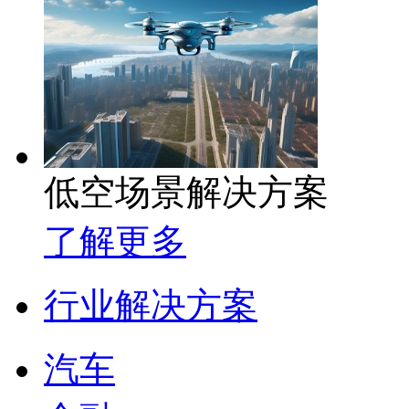
低空场景解决方案
了解更多
行业解决方案
汽车