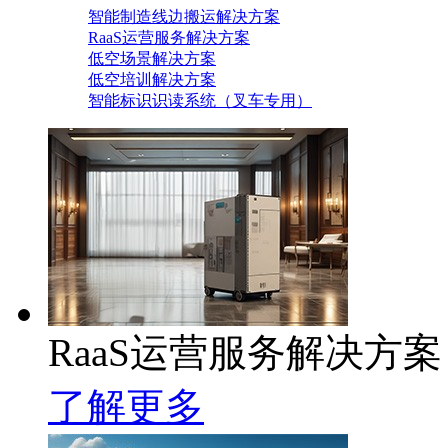
智能制造线边搬运解决方案
RaaS运营服务解决方案
低空场景解决方案
低空培训解决方案
智能标识识读系统（叉车专用）
RaaS运营服务解决方案
了解更多