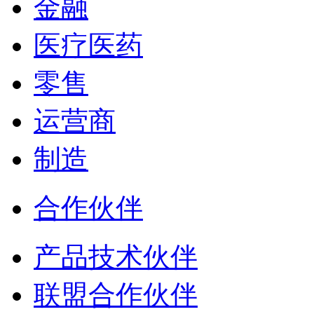
金融
医疗医药
零售
运营商
制造
合作伙伴
产品技术伙伴
联盟合作伙伴