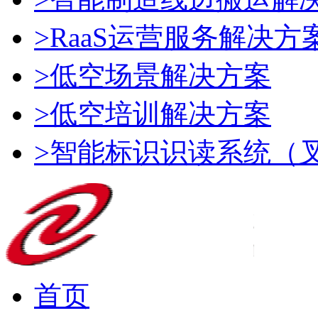
>RaaS运营服务解决方
>低空场景解决方案
>低空培训解决方案
>智能标识识读系统（
首页